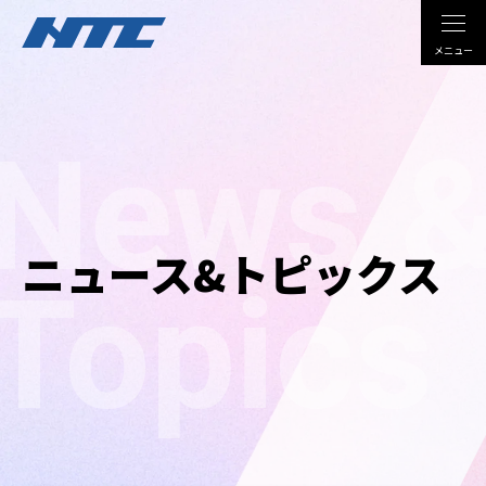
メニュー
DX
News 
ソリューション・サービス
導入事例
ニュース&トピックス
Topics
NTCについて
サステナビリティ
採用情報
技術コラム