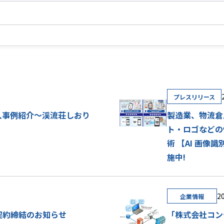
プレスリリース
入事例紹介～渓流荘しおり
製造業、物流倉
ト・ロゴなど
術 【AI 画像
施中!
20
企業情報
ナー契約締結のお知らせ
「株式会社コン