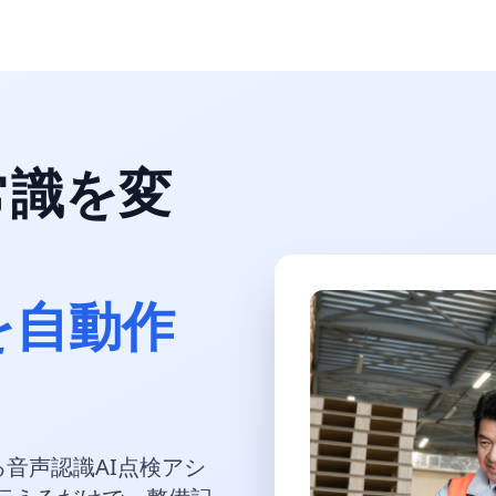
常識を変
を自動作
音声認識AI点検アシ